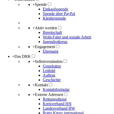
+
Spende
Einkaufsspende
Spende über PayPal
Kleiderspende
+
Aktiv werden
Bereitschaft
Wohl-Fahrt und soziale Arbeit
Jugendrotkreuz
+
Engagement
Ehrenamt
+
Das DRK
+
Selbstverständnis
Grundsätze
Leitbild
Auftrag
Geschichte
+
Kontakt
Kontaktformular
+
Externe Adressen
Rettungsdienst
Kreisverband HN
Landesverband BW
Rotes Kreuz international