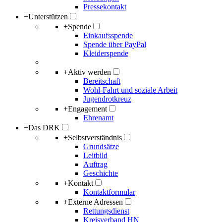
Pressekontakt
+
Unterstützen
+
Spende
Einkaufsspende
Spende über PayPal
Kleiderspende
+
Aktiv werden
Bereitschaft
Wohl-Fahrt und soziale Arbeit
Jugendrotkreuz
+
Engagement
Ehrenamt
+
Das DRK
+
Selbstverständnis
Grundsätze
Leitbild
Auftrag
Geschichte
+
Kontakt
Kontaktformular
+
Externe Adressen
Rettungsdienst
Kreisverband HN