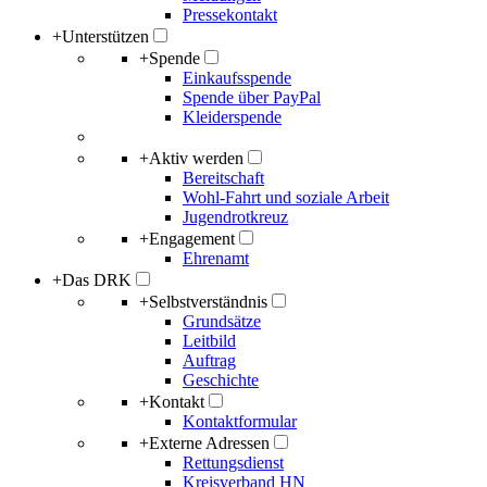
Pressekontakt
+
Unterstützen
+
Spende
Einkaufsspende
Spende über PayPal
Kleiderspende
+
Aktiv werden
Bereitschaft
Wohl-Fahrt und soziale Arbeit
Jugendrotkreuz
+
Engagement
Ehrenamt
+
Das DRK
+
Selbstverständnis
Grundsätze
Leitbild
Auftrag
Geschichte
+
Kontakt
Kontaktformular
+
Externe Adressen
Rettungsdienst
Kreisverband HN