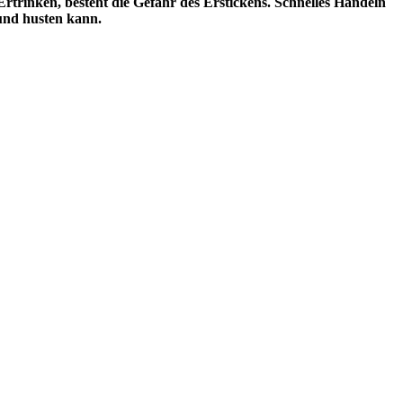
rinken, besteht die Gefahr des Erstickens. Schnelles Handeln
und husten kann.