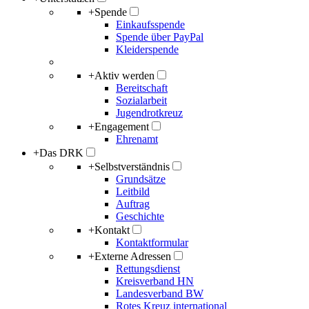
+
Spende
Einkaufsspende
Spende über PayPal
Kleiderspende
+
Aktiv werden
Bereitschaft
Sozialarbeit
Jugendrotkreuz
+
Engagement
Ehrenamt
+
Das DRK
+
Selbstverständnis
Grundsätze
Leitbild
Auftrag
Geschichte
+
Kontakt
Kontaktformular
+
Externe Adressen
Rettungsdienst
Kreisverband HN
Landesverband BW
Rotes Kreuz international