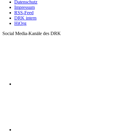
Datenschutz
Impressum
RSS-Feed
DRK intern
HiOrg
Social Media-Kanäle des DRK